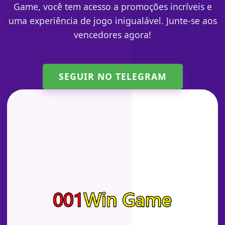
Game, você tem acesso a promoções incríveis e
uma experiência de jogo inigualável. Junte-se aos
vencedores agora!
SEGUIR NO TELEGRAM