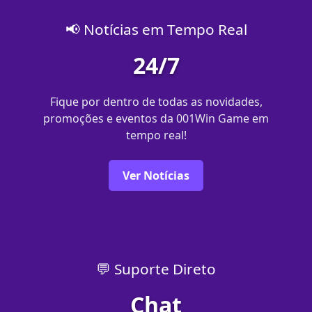
📢 Notícias em Tempo Real
24/7
Fique por dentro de todas as novidades,
promoções e eventos da 001Win Game em
tempo real!
Ver Notícias
💬 Suporte Direto
Chat