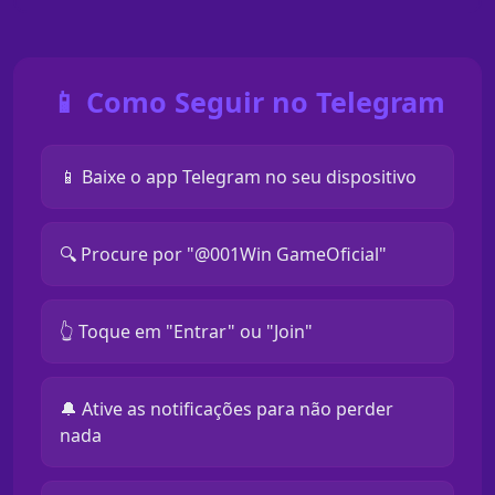
📱 Como Seguir no Telegram
📱 Baixe o app Telegram no seu dispositivo
🔍 Procure por "@001Win GameOficial"
👆 Toque em "Entrar" ou "Join"
🔔 Ative as notificações para não perder
nada