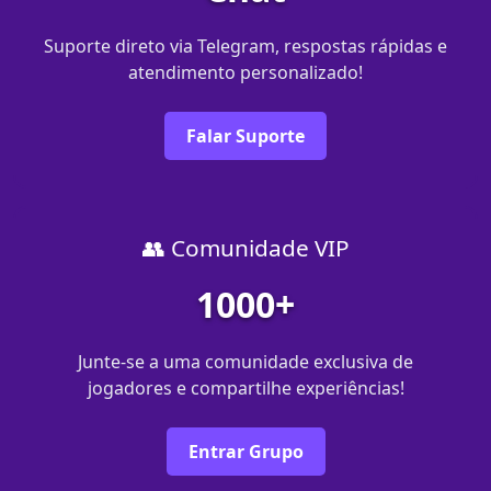
Suporte direto via Telegram, respostas rápidas e
atendimento personalizado!
Falar Suporte
👥 Comunidade VIP
1000+
Junte-se a uma comunidade exclusiva de
jogadores e compartilhe experiências!
Entrar Grupo