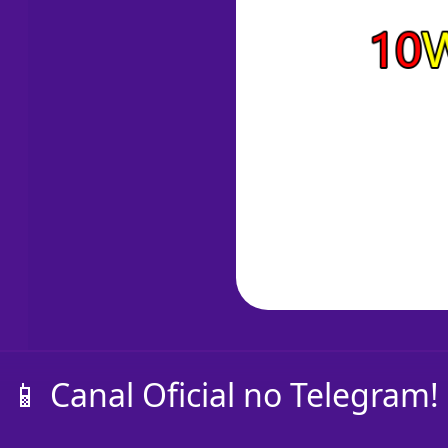
📱 Canal Oficial no Telegram!