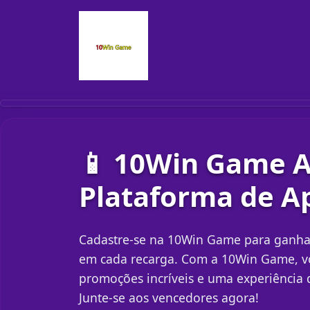
📱 10Win Game 
Plataforma de A
Cadastre-se na 10Win Game para ganha
em cada recarga. Com a 10Win Game, v
promoções incríveis e uma experiência d
Junte-se aos vencedores agora!