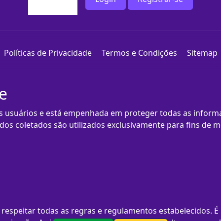
Políticas de Privacidade
Termos e Condições
Sitemap
de
us usuários e está empenhada em proteger todas as inform
os coletados são utilizados exclusivamente para fins de m
speitar todas as regras e regulamentos estabelecidos. É 