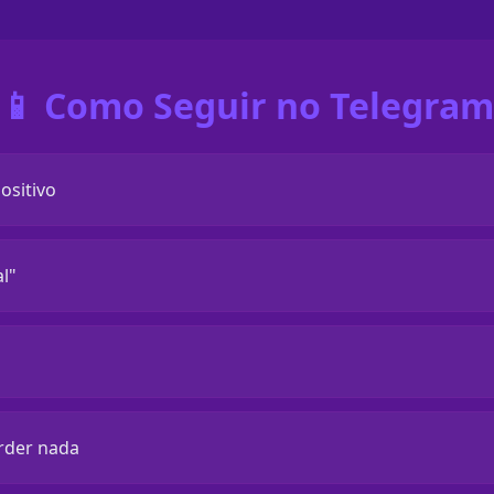
📱 Como Seguir no Telegram
ositivo
l"
erder nada