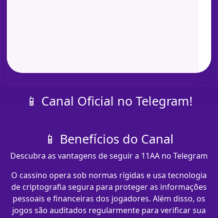
📱 Canal Oficial no Telegram!
📱 Benefícios do Canal
Descubra as vantagens de seguir a 11AA no Telegram
O cassino opera sob normas rígidas e usa tecnologia
de criptografia segura para proteger as informações
pessoais e financeiras dos jogadores. Além disso, os
jogos são auditados regularmente para verificar sua