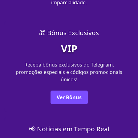
imparcialidade.
🎁 Bônus Exclusivos
VIP
Receba bônus exclusivos do Telegram,
promoções especiais e códigos promocionais
únicos!
Ver Bônus
📢 Notícias em Tempo Real