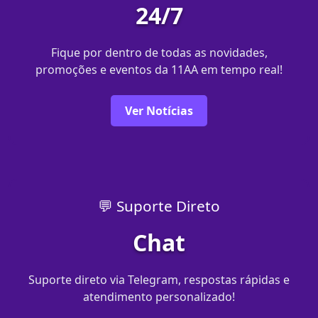
24/7
Fique por dentro de todas as novidades,
promoções e eventos da 11AA em tempo real!
Ver Notícias
💬 Suporte Direto
Chat
Suporte direto via Telegram, respostas rápidas e
atendimento personalizado!