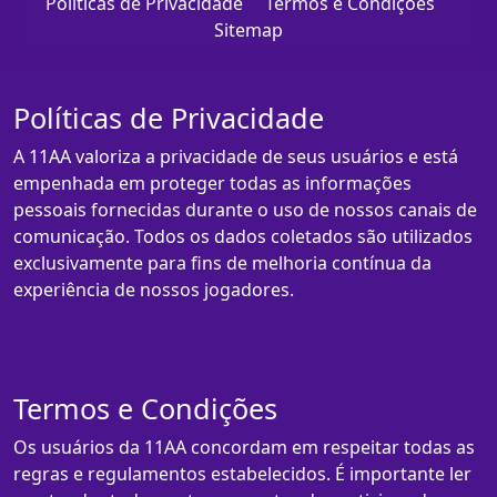
Políticas de Privacidade
Termos e Condições
Sitemap
Políticas de Privacidade
A 11AA valoriza a privacidade de seus usuários e está
empenhada em proteger todas as informações
pessoais fornecidas durante o uso de nossos canais de
comunicação. Todos os dados coletados são utilizados
exclusivamente para fins de melhoria contínua da
experiência de nossos jogadores.
Termos e Condições
Os usuários da 11AA concordam em respeitar todas as
regras e regulamentos estabelecidos. É importante ler