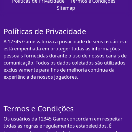
Políticas de Privacidade
Termos e Condições
Sitemap
Políticas de Privacidade
A 12345 Game valoriza a privacidade de seus usuários e
está empenhada em proteger todas as informações
pessoais fornecidas durante o uso de nossos canais de
comunicação. Todos os dados coletados são utilizados
exclusivamente para fins de melhoria contínua da
experiência de nossos jogadores.
Termos e Condições
Os usuários da 12345 Game concordam em respeitar
todas as regras e regulamentos estabelecidos. É