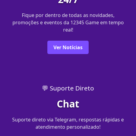
Fique por dentro de todas as novidades,
promoções e eventos da 12345 Game em tempo
real!
Ver Notícias
💬 Suporte Direto
Chat
Suporte direto via Telegram, respostas rápidas e
atendimento personalizado!