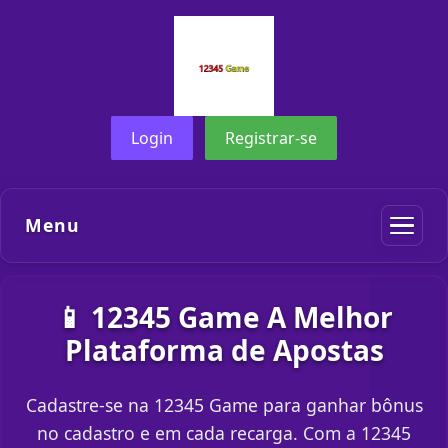
Login
Registrar-se
Menu
📱 12345 Game A Melhor
Plataforma de Apostas
Cadastre-se na 12345 Game para ganhar bônus
no cadastro e em cada recarga. Com a 12345