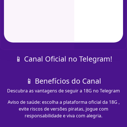
📱 Canal Oficial no Telegram!
📱 Benefícios do Canal
Descubra as vantagens de seguir a 18G no Telegram
Aviso de saúde: escolha a plataforma oficial da 18G ,
evite riscos de versões piratas, jogue com
responsabilidade e viva com alegria.