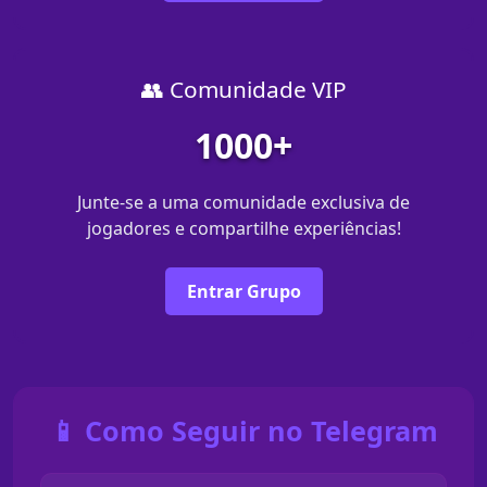
👥 Comunidade VIP
1000+
Junte-se a uma comunidade exclusiva de
jogadores e compartilhe experiências!
Entrar Grupo
📱 Como Seguir no Telegram