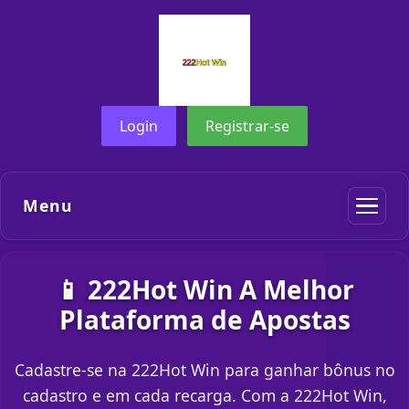
Login
Registrar-se
Menu
📱 222Hot Win A Melhor
Plataforma de Apostas
Cadastre-se na 222Hot Win para ganhar bônus no
cadastro e em cada recarga. Com a 222Hot Win,