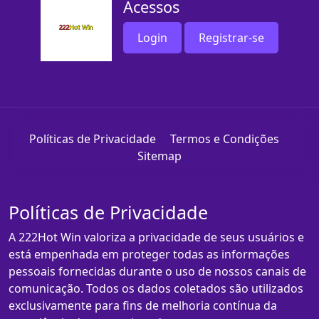
Acessos
Login
Registrar-se
Políticas de Privacidade
Termos e Condições
Sitemap
Políticas de Privacidade
A 222Hot Win valoriza a privacidade de seus usuários e
está empenhada em proteger todas as informações
pessoais fornecidas durante o uso de nossos canais de
comunicação. Todos os dados coletados são utilizados
exclusivamente para fins de melhoria contínua da