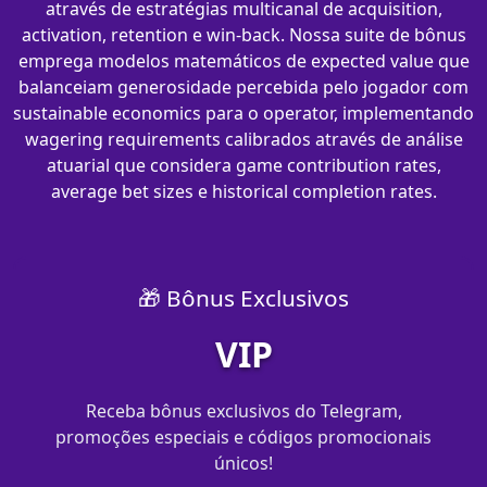
através de estratégias multicanal de acquisition,
activation, retention e win-back. Nossa suite de bônus
emprega modelos matemáticos de expected value que
balanceiam generosidade percebida pelo jogador com
sustainable economics para o operator, implementando
wagering requirements calibrados através de análise
atuarial que considera game contribution rates,
average bet sizes e historical completion rates.
🎁 Bônus Exclusivos
VIP
Receba bônus exclusivos do Telegram,
promoções especiais e códigos promocionais
únicos!