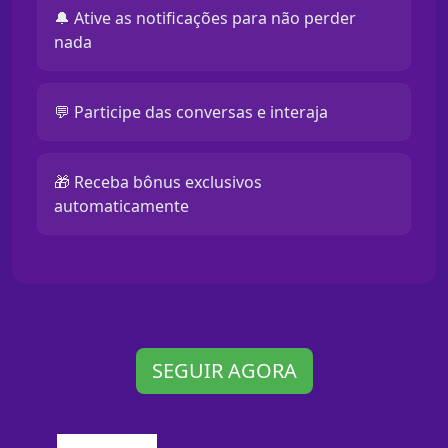
🔔 Ative as notificações para não perder
nada
💬 Participe das conversas e interaja
🎁 Receba bônus exclusivos
automaticamente
SEGUIR AGORA