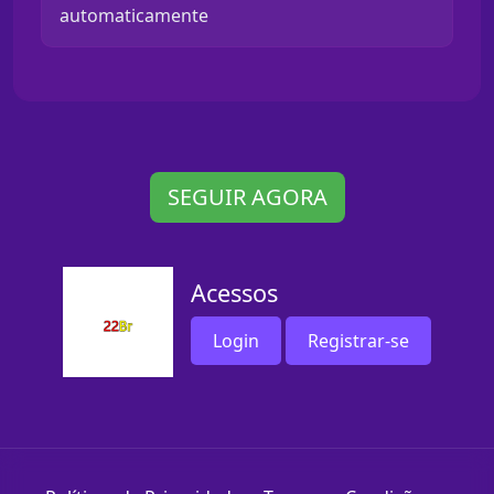
automaticamente
SEGUIR AGORA
Acessos
Login
Registrar-se