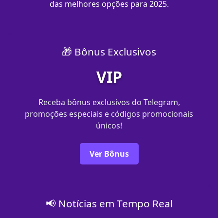
das melhores opções para 2025.
🎁 Bônus Exclusivos
VIP
Receba bônus exclusivos do Telegram,
promoções especiais e códigos promocionais
únicos!
Ver Bônus
📢 Notícias em Tempo Real