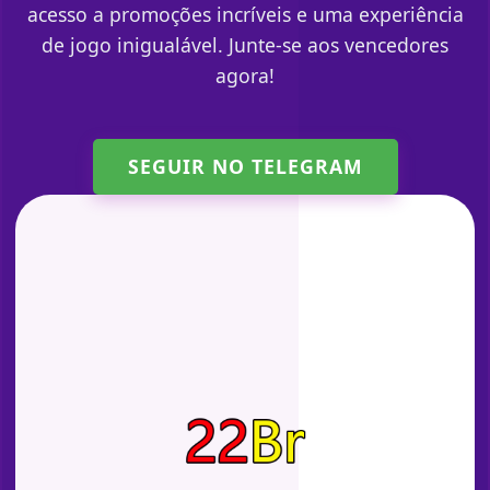
acesso a promoções incríveis e uma experiência
de jogo inigualável. Junte-se aos vencedores
agora!
SEGUIR NO TELEGRAM