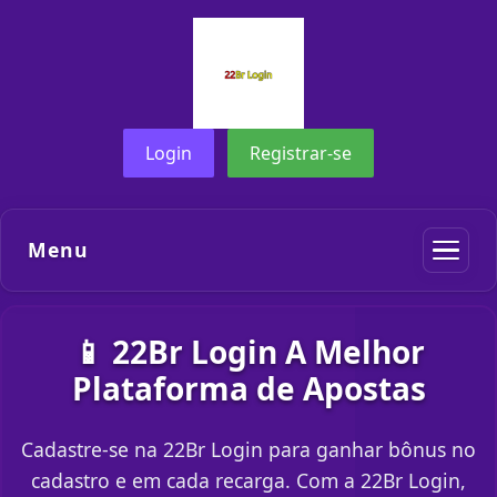
Login
Registrar-se
Menu
📱 22Br Login A Melhor
Plataforma de Apostas
Cadastre-se na 22Br Login para ganhar bônus no
cadastro e em cada recarga. Com a 22Br Login,