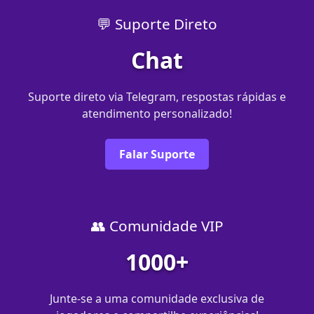
💬 Suporte Direto
Chat
Suporte direto via Telegram, respostas rápidas e
atendimento personalizado!
Falar Suporte
👥 Comunidade VIP
1000+
Junte-se a uma comunidade exclusiva de