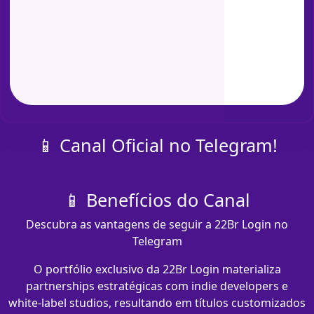
📱 Canal Oficial no Telegram!
📱 Benefícios do Canal
Descubra as vantagens de seguir a 22Br Login no
Telegram
O portfólio exclusivo da 22Br Login materializa
partnerships estratégicas com indie developers e
white-label studios, resultando em títulos customizados