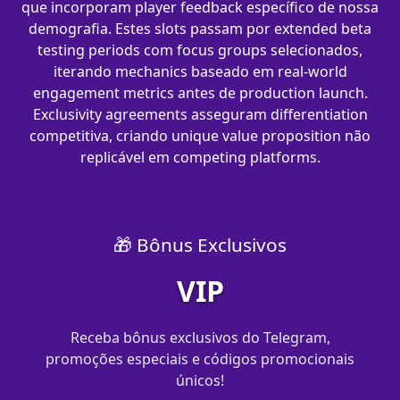
que incorporam player feedback específico de nossa
demografia. Estes slots passam por extended beta
testing periods com focus groups selecionados,
iterando mechanics baseado em real-world
engagement metrics antes de production launch.
Exclusivity agreements asseguram differentiation
competitiva, criando unique value proposition não
replicável em competing platforms.
🎁 Bônus Exclusivos
VIP
Receba bônus exclusivos do Telegram,
promoções especiais e códigos promocionais
únicos!