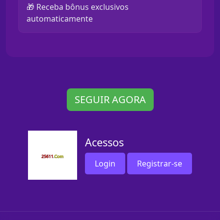
🎁 Receba bônus exclusivos
automaticamente
SEGUIR AGORA
Acessos
Login
Registrar-se