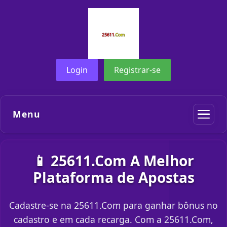
Login
Registrar-se
Menu
📱 25611.Com A Melhor
Plataforma de Apostas
Cadastre-se na 25611.Com para ganhar bônus no
cadastro e em cada recarga. Com a 25611.Com,