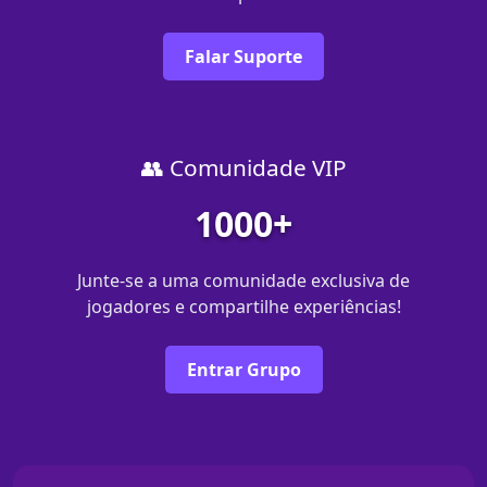
Falar Suporte
👥 Comunidade VIP
1000+
Junte-se a uma comunidade exclusiva de
jogadores e compartilhe experiências!
Entrar Grupo