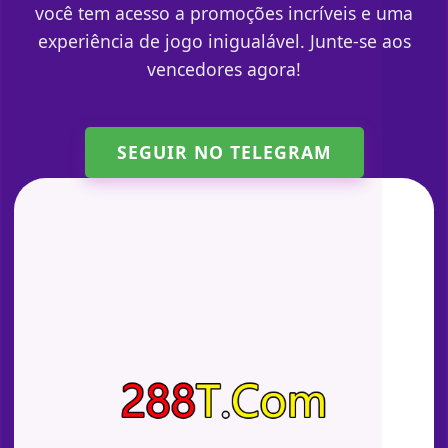
você tem acesso a promoções incríveis e uma
experiência de jogo inigualável. Junte-se aos
vencedores agora!
SEGUIR NO TELEGRAM