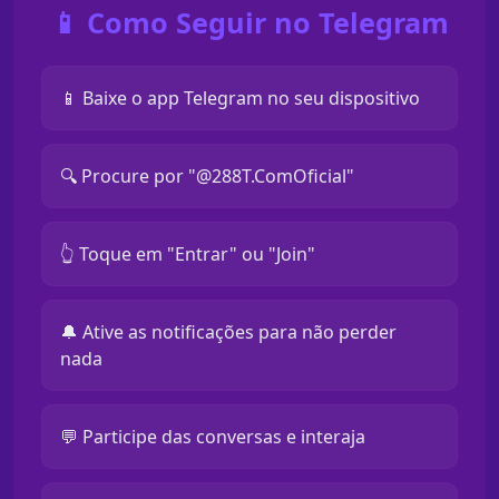
📱 Como Seguir no Telegram
📱 Baixe o app Telegram no seu dispositivo
🔍 Procure por "@288T.ComOficial"
👆 Toque em "Entrar" ou "Join"
🔔 Ative as notificações para não perder
nada
💬 Participe das conversas e interaja