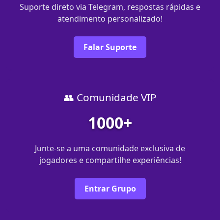
Suporte direto via Telegram, respostas rápidas e
atendimento personalizado!
Falar Suporte
👥 Comunidade VIP
1000+
Junte-se a uma comunidade exclusiva de
jogadores e compartilhe experiências!
Entrar Grupo