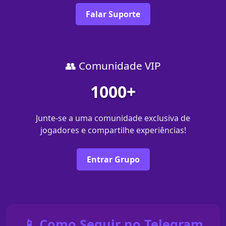
Falar Suporte
👥 Comunidade VIP
1000+
Junte-se a uma comunidade exclusiva de
jogadores e compartilhe experiências!
Entrar Grupo
📱 Como Seguir no Telegram