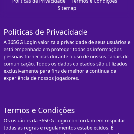
Políticas de Privacidade
Termos e Condições
Sitemap
Políticas de Privacidade
A 365GG Login valoriza a privacidade de seus usuários e
está empenhada em proteger todas as informações
pessoais fornecidas durante o uso de nossos canais de
comunicação. Todos os dados coletados são utilizados
exclusivamente para fins de melhoria contínua da
experiência de nossos jogadores.
Termos e Condições
Os usuários da 365GG Login concordam em respeitar
todas as regras e regulamentos estabelecidos. É