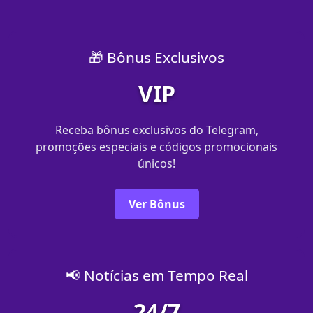
🎁 Bônus Exclusivos
VIP
Receba bônus exclusivos do Telegram,
promoções especiais e códigos promocionais
únicos!
Ver Bônus
📢 Notícias em Tempo Real
24/7