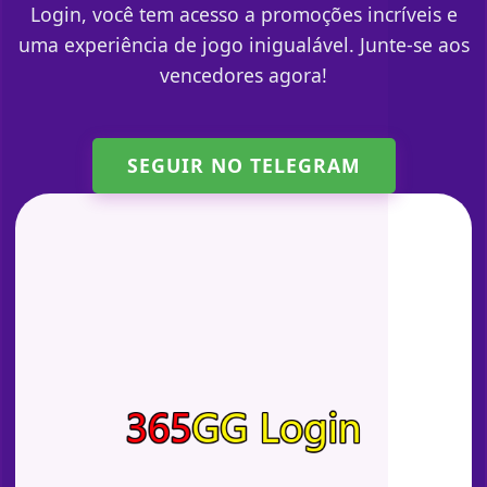
Login, você tem acesso a promoções incríveis e
uma experiência de jogo inigualável. Junte-se aos
vencedores agora!
SEGUIR NO TELEGRAM