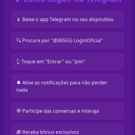
📱 Baixe o app Telegram no seu dispositivo
🔍 Procure por "@365GG LoginOficial"
👆 Toque em "Entrar" ou "Join"
🔔 Ative as notificações para não perder
nada
💬 Participe das conversas e interaja
🎁 Receba bônus exclusivos