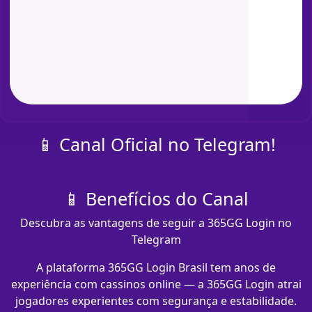
📱 Canal Oficial no Telegram!
📱 Benefícios do Canal
Descubra as vantagens de seguir a 365GG Login no
Telegram
A plataforma 365GG Login Brasil tem anos de
experiência com cassinos online — a 365GG Login atrai
jogadores experientes com segurança e estabilidade.