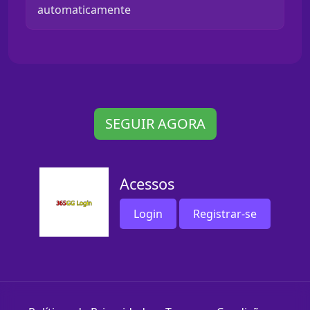
automaticamente
SEGUIR AGORA
Acessos
Login
Registrar-se