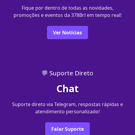
Fique por dentro de todas as novidades,
promoções e eventos da 378Brl em tempo real!
Ver Notícias
💬 Suporte Direto
Chat
Suporte direto via Telegram, respostas rápidas e
atendimento personalizado!
Falar Suporte