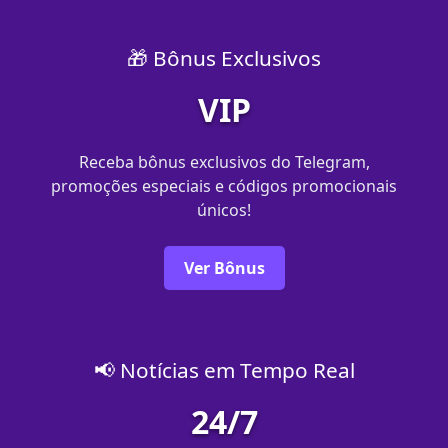
🎁 Bônus Exclusivos
VIP
Receba bônus exclusivos do Telegram,
promoções especiais e códigos promocionais
únicos!
Ver Bônus
📢 Notícias em Tempo Real
24/7