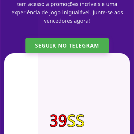
tem acesso a promoções incríveis e uma
experiência de jogo inigualável. Junte-se aos
vencedores agora!
SEGUIR NO TELEGRAM