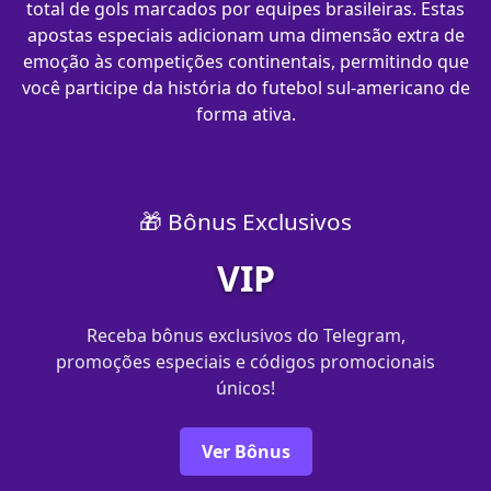
total de gols marcados por equipes brasileiras. Estas
apostas especiais adicionam uma dimensão extra de
emoção às competições continentais, permitindo que
você participe da história do futebol sul-americano de
forma ativa.
🎁 Bônus Exclusivos
VIP
Receba bônus exclusivos do Telegram,
promoções especiais e códigos promocionais
únicos!
Ver Bônus