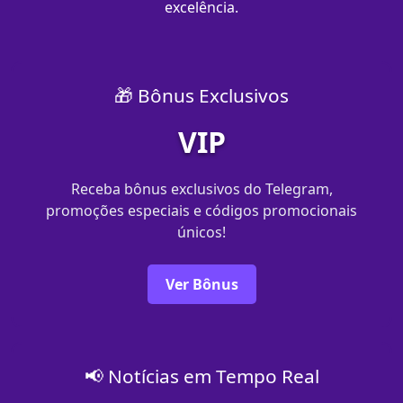
excelência.
🎁 Bônus Exclusivos
VIP
Receba bônus exclusivos do Telegram,
promoções especiais e códigos promocionais
únicos!
Ver Bônus
📢 Notícias em Tempo Real