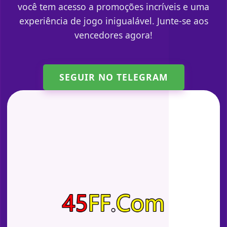
você tem acesso a promoções incríveis e uma
experiência de jogo inigualável. Junte-se aos
vencedores agora!
SEGUIR NO TELEGRAM