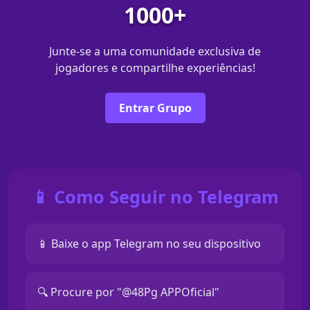
1000+
Junte-se a uma comunidade exclusiva de
jogadores e compartilhe experiências!
Entrar Grupo
📱 Como Seguir no Telegram
📱 Baixe o app Telegram no seu dispositivo
🔍 Procure por "@48Pg APPOficial"