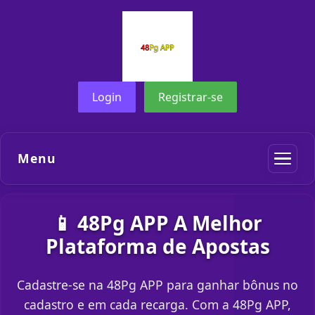
Login
Registrar-se
Menu
📱 48Pg APP A Melhor
Plataforma de Apostas
Cadastre-se na 48Pg APP para ganhar bônus no
cadastro e em cada recarga. Com a 48Pg APP,