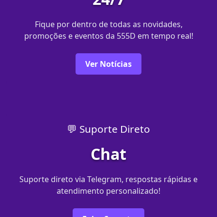
Fique por dentro de todas as novidades,
promoções e eventos da 555D em tempo real!
Ver Notícias
💬 Suporte Direto
Chat
Suporte direto via Telegram, respostas rápidas e
atendimento personalizado!