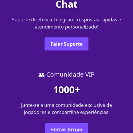
Chat
Suporte direto via Telegram, respostas rápidas e
atendimento personalizado!
Falar Suporte
👥 Comunidade VIP
1000+
Junte-se a uma comunidade exclusiva de
jogadores e compartilhe experiências!
Entrar Grupo