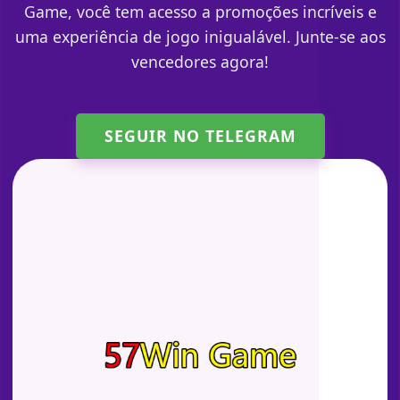
Game, você tem acesso a promoções incríveis e
uma experiência de jogo inigualável. Junte-se aos
vencedores agora!
SEGUIR NO TELEGRAM