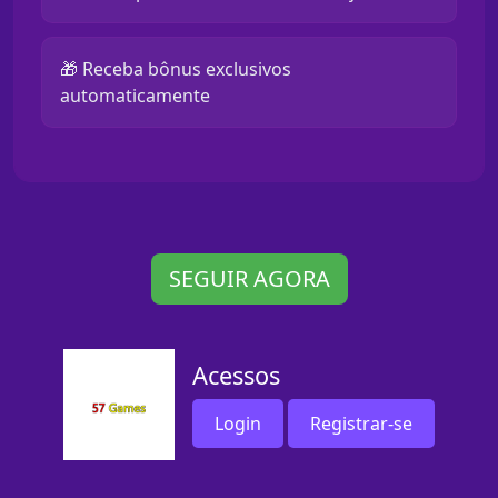
🎁 Receba bônus exclusivos
automaticamente
SEGUIR AGORA
Acessos
Login
Registrar-se