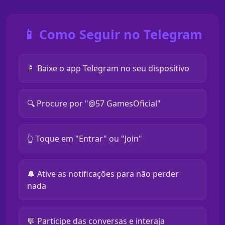
📱 Como Seguir no Telegram
📱 Baixe o app Telegram no seu dispositivo
🔍 Procure por "@57 GamesOficial"
👆 Toque em "Entrar" ou "Join"
🔔 Ative as notificações para não perder
nada
💬 Participe das conversas e interaja