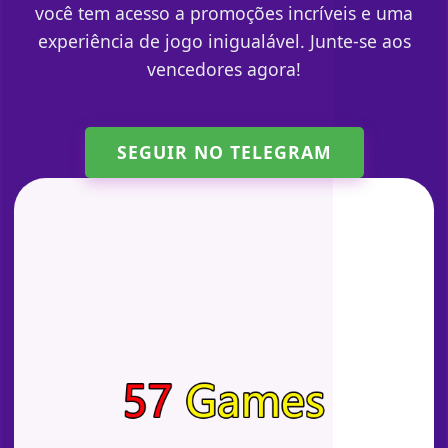
você tem acesso a promoções incríveis e uma
experiência de jogo inigualável. Junte-se aos
vencedores agora!
SEGUIR NO TELEGRAM