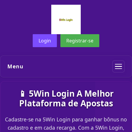
Login
Registrar-se
Menu
📱 5Win Login A Melhor
Plataforma de Apostas
Cadastre-se na 5Win Login para ganhar bônus no
cadastro e em cada recarga. Com a 5Win Login,