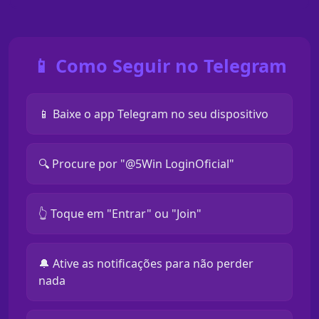
📱 Como Seguir no Telegram
📱 Baixe o app Telegram no seu dispositivo
🔍 Procure por "@5Win LoginOficial"
👆 Toque em "Entrar" ou "Join"
🔔 Ative as notificações para não perder
nada