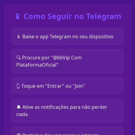
📱 Como Seguir no Telegram
📱 Baixe o app Telegram no seu dispositivo
🔍 Procure por "@66Vip Com
PlataformaOficial"
👆 Toque em "Entrar" ou "Join"
🔔 Ative as notificações para não perder
nada