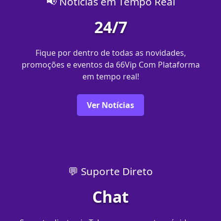
📢 Notícias em Tempo Real
24/7
Fique por dentro de todas as novidades,
promoções e eventos da 66Vip Com Plataforma
em tempo real!
Ver Notícias
💬 Suporte Direto
Chat