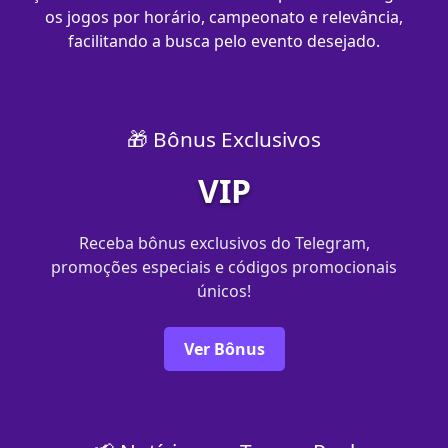
os jogos por horário, campeonato e relevância,
facilitando a busca pelo evento desejado.
🎁 Bônus Exclusivos
VIP
Receba bônus exclusivos do Telegram,
promoções especiais e códigos promocionais
únicos!
Ver Bônus