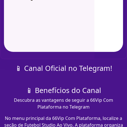
📱 Canal Oficial no Telegram!
📱 Benefícios do Canal
Descubra as vantagens de seguir a 66Vip Com
Plataforma no Telegram
No menu principal da 66Vip Com Plataforma, localize a
seção de Futebol Studio Ao Vivo. A plataforma organiza