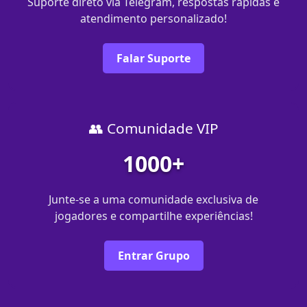
Suporte direto via Telegram, respostas rápidas e
atendimento personalizado!
Falar Suporte
👥 Comunidade VIP
1000+
Junte-se a uma comunidade exclusiva de
jogadores e compartilhe experiências!
Entrar Grupo