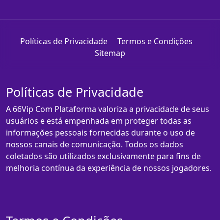
Políticas de Privacidade
Termos e Condições
Sitemap
Políticas de Privacidade
A 66Vip Com Plataforma valoriza a privacidade de seus
usuários e está empenhada em proteger todas as
informações pessoais fornecidas durante o uso de
nossos canais de comunicação. Todos os dados
coletados são utilizados exclusivamente para fins de
melhoria contínua da experiência de nossos jogadores.