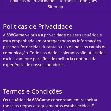
Políticas de Privacidade
Termos e Condições
Sitemap
Políticas de Privacidade
A 688Game valoriza a privacidade de seus usuários e
está empenhada em proteger todas as informações
pessoais fornecidas durante o uso de nossos canais de
comunicação. Todos os dados coletados são utilizados
exclusivamente para fins de melhoria contínua da
experiência de nossos jogadores.
Termos e Condições
Os usuários da 688Game concordam em respeitar
todas as regras e regulamentos estabelecidos. É