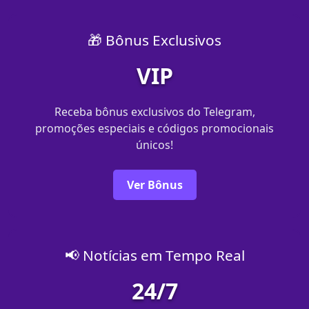
🎁 Bônus Exclusivos
VIP
Receba bônus exclusivos do Telegram,
promoções especiais e códigos promocionais
únicos!
Ver Bônus
📢 Notícias em Tempo Real
24/7