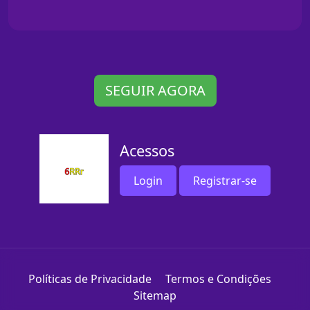
SEGUIR AGORA
Acessos
Login
Registrar-se
Políticas de Privacidade
Termos e Condições
Sitemap