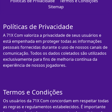
Políticas de Privacidade
Termos e Condições
Sitemap
Políticas de Privacidade
A 71X Com valoriza a privacidade de seus usuários e
está empenhada em proteger todas as informações
pessoais fornecidas durante o uso de nossos canais de
comunicação. Todos os dados coletados são utilizados
exclusivamente para fins de melhoria contínua da
experiência de nossos jogadores.
Termos e Condições
Os usuários da 71X Com concordam em respeitar todas
as regras e regulamentos estabelecidos. É importante