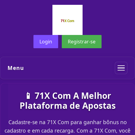
Login
Registrar-se
Menu
📱 71X Com A Melhor
Plataforma de Apostas
Cadastre-se na 71X Com para ganhar bônus no
cadastro e em cada recarga. Com a 71X Com, você