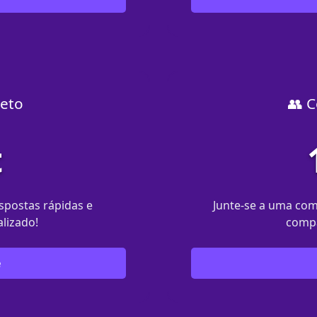
reto
👥 
t
espostas rápidas e
Junte-se a uma com
lizado!
compa
e