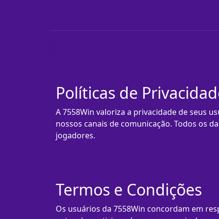
Políticas de Privacida
A 7558Win valoriza a privacidade de seus u
nossos canais de comunicação. Todos os dad
jogadores.
Termos e Condições
Os usuários da 7558Win concordam em respe