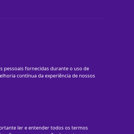
s pessoais fornecidas durante o uso de
elhoria contínua da experiência de nossos
rtante ler e entender todos os termos