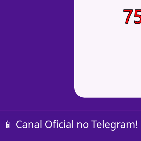
📱 Canal Oficial no Telegram!