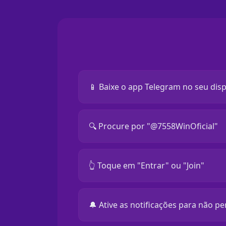
📱 Baixe o app Telegram no seu disp
🔍 Procure por "@7558WinOficial"
👆 Toque em "Entrar" ou "Join"
🔔 Ative as notificações para não p