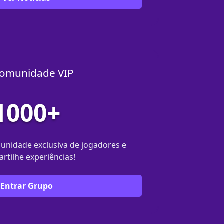
Comunidade VIP
1000+
unidade exclusiva de jogadores e
rtilhe experiências!
Entrar Grupo