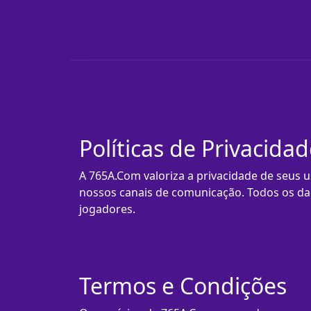
Políticas de Privacida
A 765A.Com valoriza a privacidade de seus
nossos canais de comunicação. Todos os dad
jogadores.
Termos e Condições