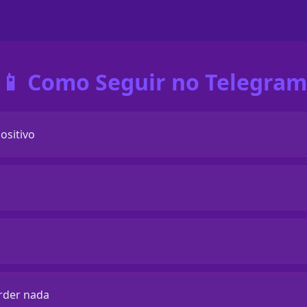
📱 Como Seguir no Telegram
ositivo
erder nada