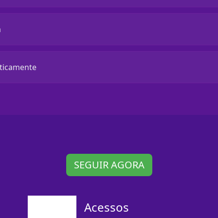
a
aticamente
SEGUIR AGORA
Acessos