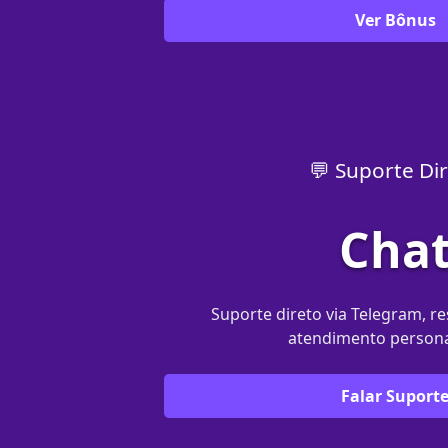
Ver Bônus
💬 Suporte Di
Cha
Suporte direto via Telegram, r
atendimento persona
Falar Suport