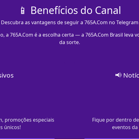
📱 Benefícios do Canal
Descubra as vantagens de seguir a 765A.Com no Telegram
o, a 765A.Com é a escolha certa — a 765A.Com Brasil leva 
da sorte.
sivos
📢 Notí
m, promoções especiais
Fique por dentro d
s únicos!
eventos da