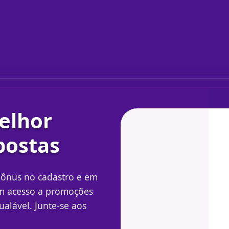
elhor
postas
bônus no cadastro e em
em acesso a promoções
ualável. Junte-se aos