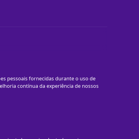
es pessoais fornecidas durante o uso de
elhoria contínua da experiência de nossos