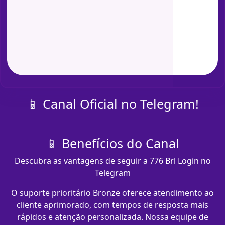
📱 Canal Oficial no Telegram!
📱 Benefícios do Canal
Descubra as vantagens de seguir a 776 Brl Login no
Telegram
O suporte prioritário Bronze oferece atendimento ao
cliente aprimorado, com tempos de resposta mais
rápidos e atenção personalizada. Nossa equipe de