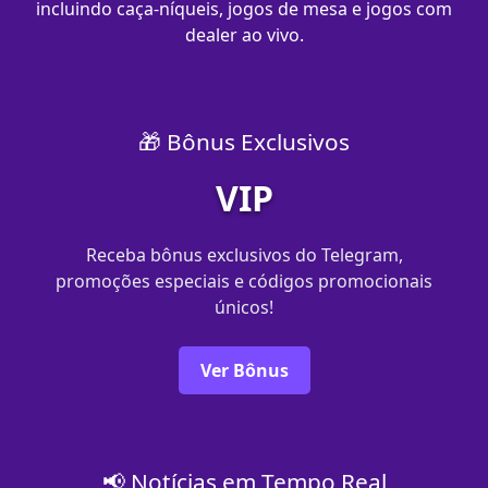
incluindo caça-níqueis, jogos de mesa e jogos com
dealer ao vivo.
🎁 Bônus Exclusivos
VIP
Receba bônus exclusivos do Telegram,
promoções especiais e códigos promocionais
únicos!
Ver Bônus
📢 Notícias em Tempo Real