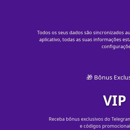
Todos os seus dados são sincronizados au
aplicativo, todas as suas informações es
configuraçõe
🎁 Bônus Exclu
VIP
Receba bônus exclusivos do Telegra
e códigos promocionai