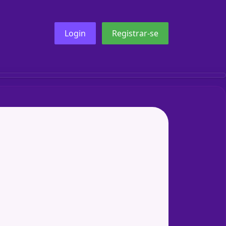
Login
Registrar-se