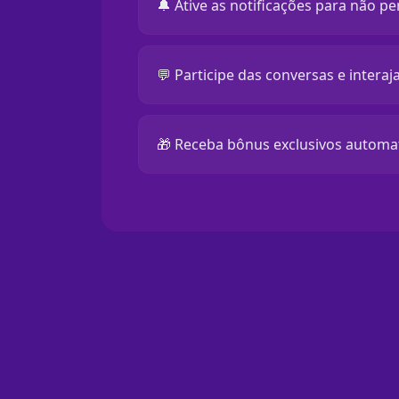
🔔 Ative as notificações para não p
💬 Participe das conversas e interaj
🎁 Receba bônus exclusivos autom