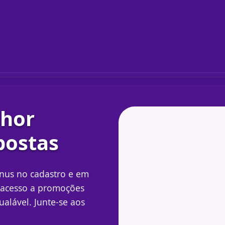
lhor
postas
nus no cadastro e em
 acesso a promoções
ualável. Junte-se aos