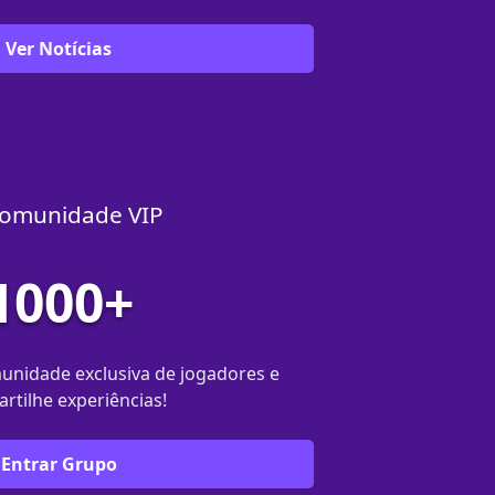
Ver Notícias
Comunidade VIP
1000+
unidade exclusiva de jogadores e
rtilhe experiências!
Entrar Grupo