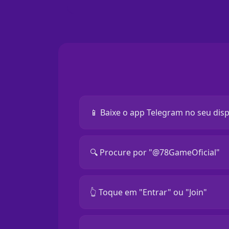
📱 Baixe o app Telegram no seu disp
🔍 Procure por "@78GameOficial"
👆 Toque em "Entrar" ou "Join"