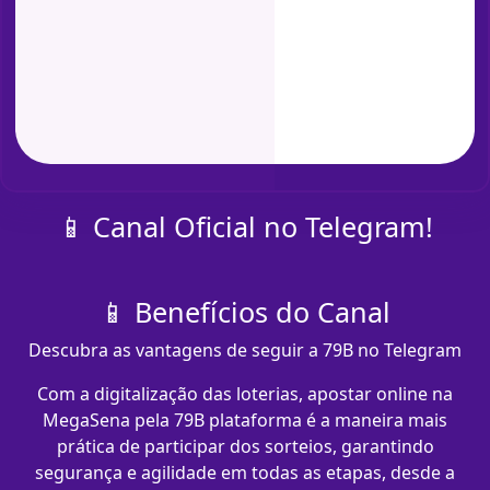
📱 Canal Oficial no Telegram!
📱 Benefícios do Canal
Descubra as vantagens de seguir a 79B no Telegram
Com a digitalização das loterias, apostar online na
MegaSena pela 79B plataforma é a maneira mais
prática de participar dos sorteios, garantindo
segurança e agilidade em todas as etapas, desde a