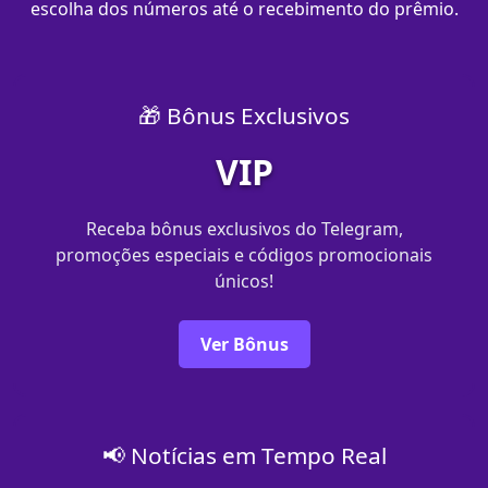
escolha dos números até o recebimento do prêmio.
🎁 Bônus Exclusivos
VIP
Receba bônus exclusivos do Telegram,
promoções especiais e códigos promocionais
únicos!
Ver Bônus
📢 Notícias em Tempo Real