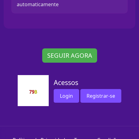
automaticamente
SEGUIR AGORA
Acessos
Login
Registrar-se