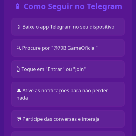
📱 Como Seguir no Telegram
📱 Baixe o app Telegram no seu dispositivo
🔍 Procure por "@79B GameOficial"
👆 Toque em "Entrar" ou "Join"
🔔 Ative as notificações para não perder
nada
💬 Participe das conversas e interaja