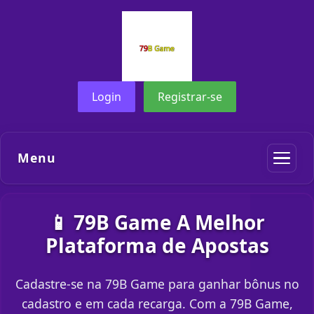
Login
Registrar-se
Menu
📱 79B Game A Melhor
Plataforma de Apostas
Cadastre-se na 79B Game para ganhar bônus no
cadastro e em cada recarga. Com a 79B Game,