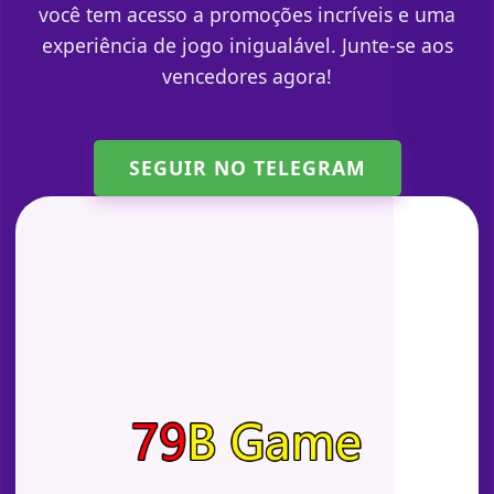
você tem acesso a promoções incríveis e uma
experiência de jogo inigualável. Junte-se aos
vencedores agora!
SEGUIR NO TELEGRAM