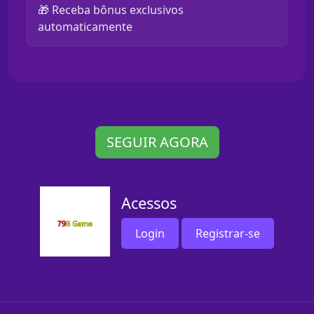
🎁 Receba bônus exclusivos
automaticamente
SEGUIR AGORA
Acessos
Login
Registrar-se