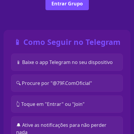
Entrar Grupo
📱 Como Seguir no Telegram
📱 Baixe o app Telegram no seu dispositivo
🔍 Procure por "@79F.ComOficial"
👆 Toque em "Entrar" ou "Join"
🔔 Ative as notificações para não perder
nada