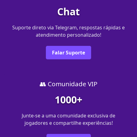
Chat
Suporte direto via Telegram, respostas rápidas e
atendimento personalizado!
Falar Suporte
👥 Comunidade VIP
1000+
Junte-se a uma comunidade exclusiva de
jogadores e compartilhe experiências!