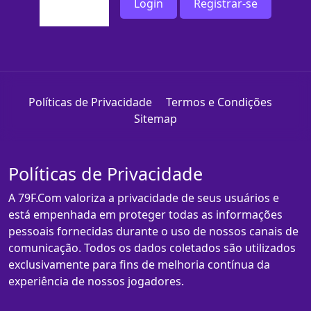
Login
Registrar-se
Políticas de Privacidade
Termos e Condições
Sitemap
Políticas de Privacidade
A 79F.Com valoriza a privacidade de seus usuários e
está empenhada em proteger todas as informações
pessoais fornecidas durante o uso de nossos canais de
comunicação. Todos os dados coletados são utilizados
exclusivamente para fins de melhoria contínua da
experiência de nossos jogadores.