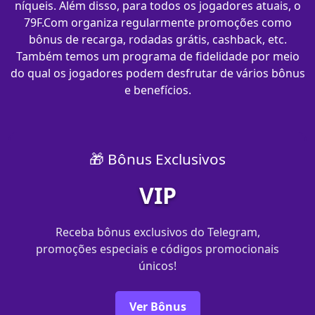
níqueis. Além disso, para todos os jogadores atuais, o
79F.Com organiza regularmente promoções como
bônus de recarga, rodadas grátis, cashback, etc.
Também temos um programa de fidelidade por meio
do qual os jogadores podem desfrutar de vários bônus
e benefícios.
🎁 Bônus Exclusivos
VIP
Receba bônus exclusivos do Telegram,
promoções especiais e códigos promocionais
únicos!
Ver Bônus