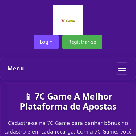
Login
Registrar-se
Menu
📱 7C Game A Melhor
Plataforma de Apostas
Cadastre-se na 7C Game para ganhar bônus no
cadastro e em cada recarga. Com a 7C Game, você