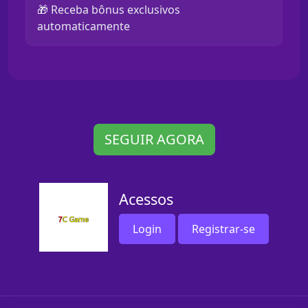
🎁 Receba bônus exclusivos
automaticamente
SEGUIR AGORA
Acessos
Login
Registrar-se