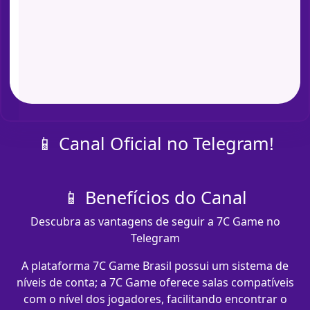
📱 Canal Oficial no Telegram!
📱 Benefícios do Canal
Descubra as vantagens de seguir a 7C Game no
Telegram
A plataforma 7C Game Brasil possui um sistema de
níveis de conta; a 7C Game oferece salas compatíveis
com o nível dos jogadores, facilitando encontrar o