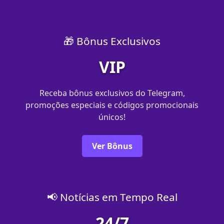
🎁 Bônus Exclusivos
VIP
Receba bônus exclusivos do Telegram,
promoções especiais e códigos promocionais
únicos!
Ver Bônus
📢 Notícias em Tempo Real
24/7