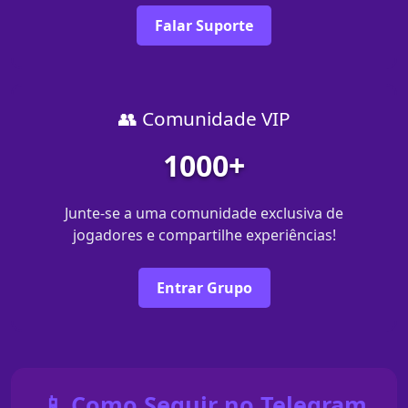
Falar Suporte
👥 Comunidade VIP
1000+
Junte-se a uma comunidade exclusiva de
jogadores e compartilhe experiências!
Entrar Grupo
📱 Como Seguir no Telegram