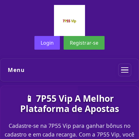
Login
Registrar-se
Menu
📱 7P55 Vip A Melhor
Plataforma de Apostas
Cadastre-se na 7P55 Vip para ganhar bônus no
cadastro e em cada recarga. Com a 7P55 Vip, você