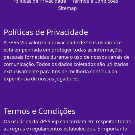
Políticas de Privacidade
Termos e Condições
Sitemap
Políticas de Privacidade
A 7P55 Vip valoriza a privacidade de seus usuários e
está empenhada em proteger todas as informações
pessoais fornecidas durante o uso de nossos canais de
comunicação. Todos os dados coletados são utilizados
exclusivamente para fins de melhoria contínua da
experiência de nossos jogadores.
Termos e Condições
Os usuários da 7P55 Vip concordam em respeitar todas
as regras e regulamentos estabelecidos. É importante