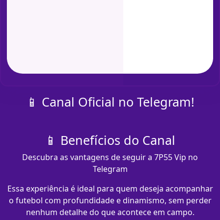
📱 Canal Oficial no Telegram!
📱 Benefícios do Canal
Descubra as vantagens de seguir a 7P55 Vip no
Telegram
Essa experiência é ideal para quem deseja acompanhar
o futebol com profundidade e dinamismo, sem perder
nenhum detalhe do que acontece em campo.