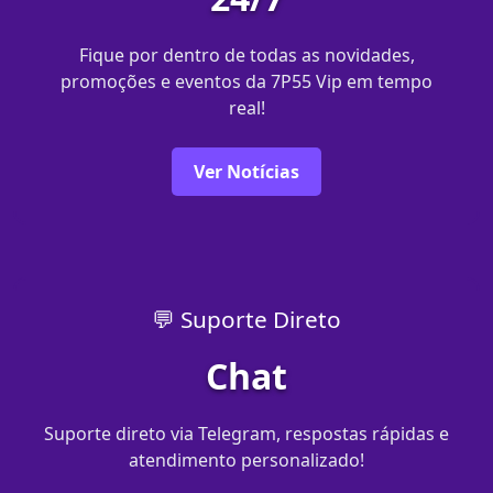
Fique por dentro de todas as novidades,
promoções e eventos da 7P55 Vip em tempo
real!
Ver Notícias
💬 Suporte Direto
Chat
Suporte direto via Telegram, respostas rápidas e
atendimento personalizado!